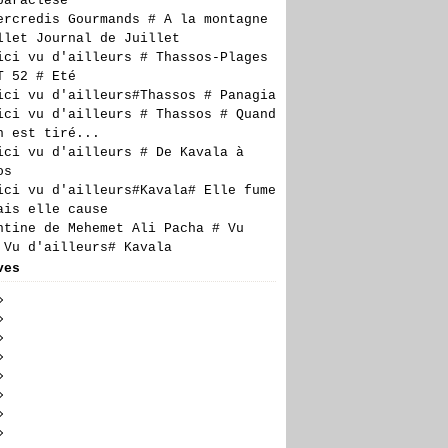
paraclèse
ercredis Gourmands # A la montagne
llet Journal de Juillet
ici vu d'ailleurs # Thassos-Plages
T 52 # Eté
ici vu d'ailleurs#Thassos # Panagia
ici vu d'ailleurs # Thassos # Quand
n est tiré...
ici vu d'ailleurs # De Kavala à
os
ici vu d'ailleurs#Kavala# Elle fume
ais elle cause
ntine de Mehemet Ali Pacha # Vu
 Vu d'ailleurs# Kavala
ves
t
(5)
llet
embre
(23)
(24)
n
embre
embre
(19)
(27)
(17)
obre
embre
embre
(28)
(20)
(27)
(14)
il
tembre
obre
embre
embre
(23)
(29)
(21)
(6)
(18)
s
t
tembre
obre
embre
embre
(24)
(30)
(23)
(17)
(16)
(10)
rier
llet
t
tembre
obre
embre
embre
(26)
(24)
(27)
(20)
(23)
(21)
(7)