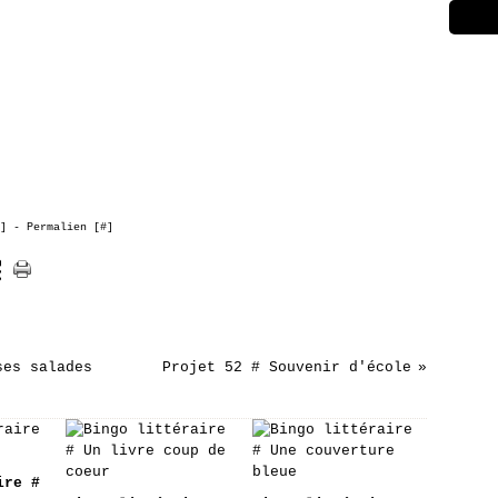
]
- Permalien [
#
]
ses salades
Projet 52 # Souvenir d'école
ire #