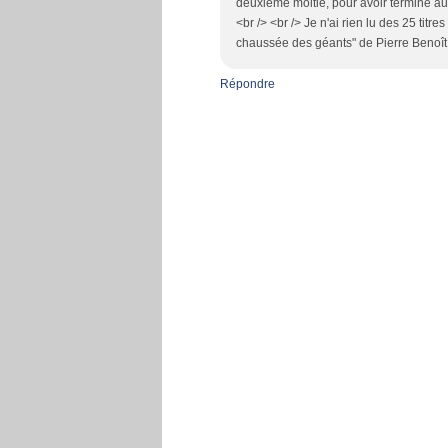
deuxième moitié, pour avoir terminé au 3
<br /> <br /> Je n'ai rien lu des 25 titre
chaussée des géants" de Pierre Benoît qu
Répondre