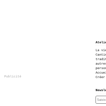
Ateli
La vi
Canti
tradi
autre
perso
Accue
Publicité
Créer
Newsl