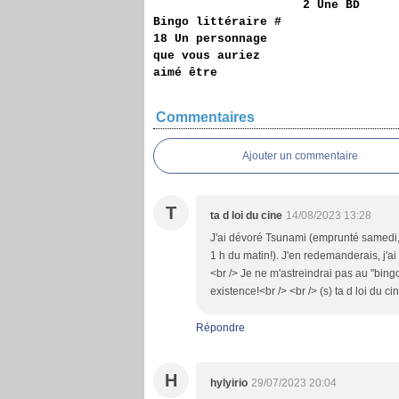
2 Une BD
Bingo littéraire #
18 Un personnage
que vous auriez
aimé être
Commentaires
Ajouter un commentaire
T
ta d loi du cine
14/08/2023 13:28
J'ai dévoré Tsunami (emprunté samedi, 
1 h du matin!). J'en redemanderais, j'ai
<br /> Je ne m'astreindrai pas au "bingo"
existence!<br /> <br /> (s) ta d loi du c
Répondre
H
hylyirio
29/07/2023 20:04