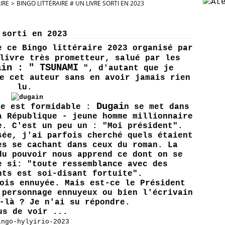
IRE
>
BINGO LITTÉRAIRE # UN LIVRE SORTI EN 2023
 sorti en 2023
e ce Bingo littéraire 2023 organisé par
livre très prometteur, salué par les
ain : " TSUNAMI
", d'autant que je
e cet auteur sans en avoir jamais rien
lu.
Dugai
ée est formidable :
n se met dans
a République - jeune homme millionnaire
e. C'est un peu un : "Moi président".
sée, j'ai parfois cherché quels étaient
es se cachant dans ceux du roman. La
du pouvoir nous apprend ce dont on se
e si: "toute ressemblance avec des
nts est soi-disant fortuite".
ois ennuyée. Mais est-ce le Président
 personnage ennuyeux ou bien l'écrivain
-là ? Je n'ai su répondre.
us de voir ...