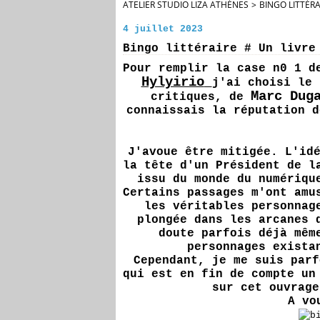
ATELIER STUDIO LIZA ATHÈNES
>
BINGO LITTÉRA
4 juillet 2023
Bingo littéraire # Un livre
Pour remplir la case n0 1 d
Hylyirio
j'ai choisi le 
Marc Dug
critiques, de
connaissais la réputation d
J'avoue être mitigée. L'id
la tête d'un Président de l
issu du monde du numériqu
Certains passages m'ont amu
les véritables personnag
plongée dans les arcanes 
doute parfois déjà mêm
personnages exista
Cependant, je me suis parf
qui est en fin de compte un
sur cet ouvrage
A vo