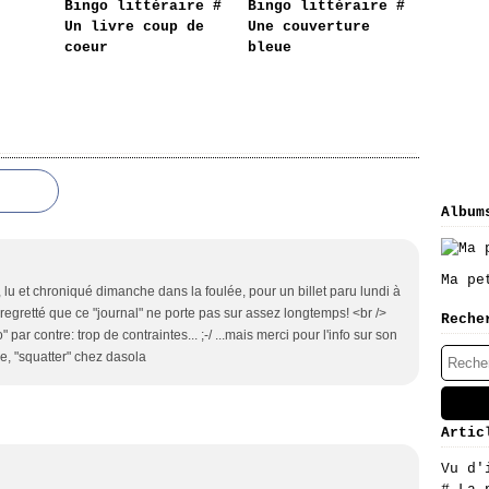
Bingo littéraire #
Bingo littéraire #
Un livre coup de
Une couverture
coeur
bleue
Album
Ma pe
lu et chroniqué dimanche dans la foulée, pour un billet paru lundi à
 regretté que ce "journal" ne porte pas sur assez longtemps! <br />
Reche
 par contre: trop de contraintes... ;-/ ...mais merci pour l'info sur son
ine, "squatter" chez dasola
Artic
Vu d'