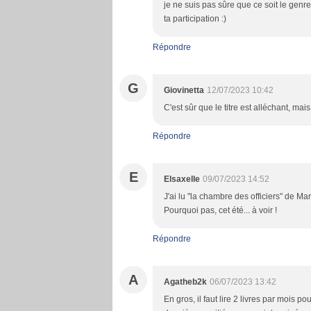
je ne suis pas sûre que ce soit le genre 
ta participation :)
Répondre
G
Giovinetta
12/07/2023 10:42
C'est sûr que le titre est alléchant, mai
Répondre
E
Elsaxelle
09/07/2023 14:52
J'ai lu "la chambre des officiers" de M
Pourquoi pas, cet été... à voir !
Répondre
A
Agatheb2k
06/07/2023 13:42
En gros, il faut lire 2 livres par mois 