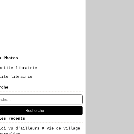
s Photos
tite librairie
rche
les récents
ici vu d'ailleurs # Vie de village