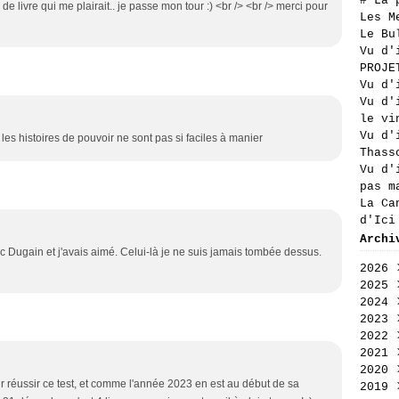
# La 
de livre qui me plairait.. je passe mon tour :) <br /> <br /> merci pour
Les M
Le Bu
Vu d'
PROJE
Vu d'
Vu d'
le vi
Vu d'
s les histoires de pouvoir ne sont pas si faciles à manier
Thass
Vu d'
pas m
La Ca
d'Ici
Archi
arc Dugain et j'avais aimé. Celui-là je ne suis jamais tombée dessus.
2026
2025
Aoû
2024
Jui
Déc
2023
Jui
Nov
Déc
2022
Mai
Oct
Nov
Déc
2021
Avr
Sep
Oct
Nov
Déc
2020
Mar
Aoû
Sep
Oct
Nov
Déc
pour réussir ce test, et comme l'année 2023 en est au début de sa
2019
Fév
Jui
Aoû
Sep
Oct
Nov
Déc