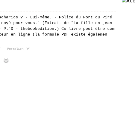
acharios ? - Lui-même. - Police du Port du Piré
 noyé pour vous." (Extrait de "La fille en jean
- P.40 - thebookedition.) Ce livre peut être com
teur en ligne (la formule PDF existe égalemen
]
- Permalien [
#
]