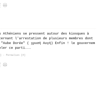
s Athéniens se pressent autour des kiosques à
cernant l'arrestation de plusieurs membres dont
 "Aube Dorée" ( χρυσή Αυγή) Enfin ! le gouvernem
eler ce parti...
]
- Permalien [
#
]