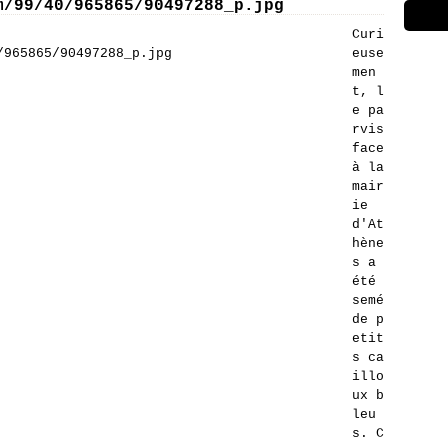
m/99/40/965865/90497288_p.jpg
Curi
euse
men
t, l
e pa
rvis
face
à la
mair
ie
d'At
hène
s a
été
semé
de p
etit
s ca
illo
ux b
leu
s. C