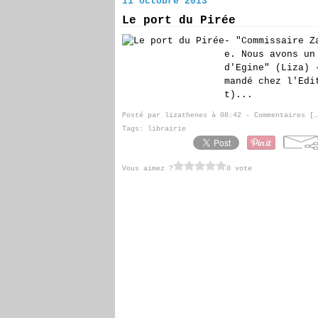
11 octobre 2013
Le port du Pirée
- "Commissaire Z
e. Nous avons un
d'Egine" (Liza) 
mandé chez l'Edi
t)...
Posté par lizathenes à 08:42 -
Commentaires [
…
Tags:
librairie
Vous aimez ?
0 vote