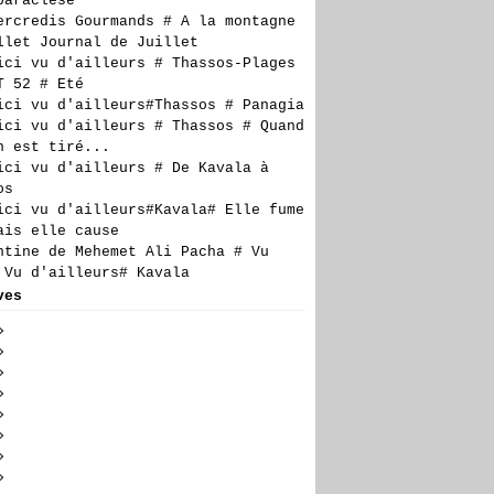
paraclèse
ercredis Gourmands # A la montagne
llet Journal de Juillet
ici vu d'ailleurs # Thassos-Plages
T 52 # Eté
ici vu d'ailleurs#Thassos # Panagia
ici vu d'ailleurs # Thassos # Quand
n est tiré...
ici vu d'ailleurs # De Kavala à
os
ici vu d'ailleurs#Kavala# Elle fume
ais elle cause
ntine de Mehemet Ali Pacha # Vu
 Vu d'ailleurs# Kavala
ves
t
(5)
llet
embre
(23)
(24)
n
embre
embre
(19)
(27)
(17)
obre
embre
embre
(28)
(20)
(27)
(14)
il
tembre
obre
embre
embre
(23)
(29)
(21)
(6)
(18)
s
t
tembre
obre
embre
embre
(24)
(30)
(23)
(17)
(16)
(10)
rier
llet
t
tembre
obre
embre
embre
(26)
(24)
(27)
(20)
(23)
(21)
(7)