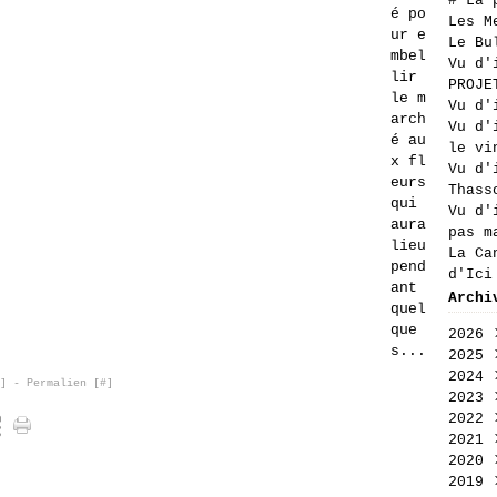
# La 
é po
Les M
ur e
Le Bu
mbel
Vu d'
lir
PROJE
le m
Vu d'
arch
Vu d'
é au
le vi
x fl
Vu d'
eurs
Thass
qui
Vu d'
aura
pas m
lieu
La Ca
pend
d'Ici
ant
Archi
quel
que
2026
s...
2025
Aoû
2024
Jui
Déc
]
- Permalien [
#
]
2023
Jui
Nov
Déc
2022
Mai
Oct
Nov
Déc
2021
Avr
Sep
Oct
Nov
Déc
2020
Mar
Aoû
Sep
Oct
Nov
Déc
2019
Fév
Jui
Aoû
Sep
Oct
Nov
Déc