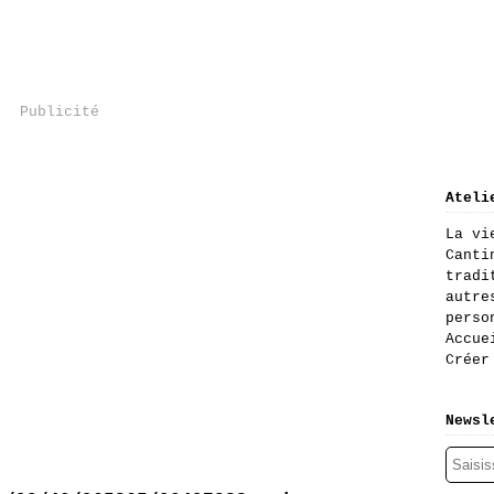
Publicité
Ateli
La vi
Canti
tradi
autre
perso
Accue
Créer
Newsl