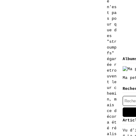
e
n'es
t pa
s po
ur q
ue d
es
"str
oump
fs"
égar
Album
ée r
etro
uven
Ma pe
t le
ur c
Reche
hemi
n, m
ais
ce d
écor
Artic
a ét
é ré
Vu d'
alis