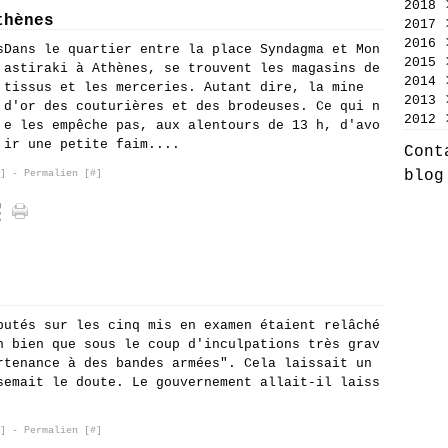
2018
Jan
Jui
Jui
Aoû
Sep
Oct
Nov
Déc
thènes
2017
Mai
Jui
Jui
Jui
Sep
Oct
Nov
Déc
2016
Avr
Mai
Jui
Jui
Aoû
Sep
Oct
Nov
Nov
Dans le quartier entre la place Syndagma et Mon
2015
Mar
Avr
Mai
Mai
Jui
Jui
Sep
Oct
Oct
Déc
astiraki à Athènes, se trouvent les magasins de
2014
Fév
Mar
Avr
Avr
Jui
Jui
Aoû
Sep
Jui
Nov
Déc
tissus et les merceries. Autant dire, la mine
2013
Jan
Fév
Mar
Mar
Mai
Mai
Jui
Aoû
Mai
Oct
Nov
Déc
d'or des couturières et des brodeuses. Ce qui n
2012
Jan
Fév
Fév
Avr
Avr
Jui
Jui
Mar
Sep
Oct
Nov
Déc
e les empêche pas, aux alentours de 13 h, d'avo
Jan
Jan
Mar
Mar
Mai
Jui
Fév
Aoû
Sep
Oct
Nov
Déc
ir une petite faim....
Cont
Fév
Fév
Avr
Mai
Jan
Jui
Jui
Jui
Oct
Nov
blog
]
- Permalien [
#
]
Jan
Jan
Mar
Avr
Jui
Mai
Mai
Sep
Oct
Fév
Mar
Mai
Avr
Fév
Aoû
Sep
Jan
Fév
Avr
Mar
Jan
Jui
Aoû
Jan
Mar
Fév
Jui
Jui
Fév
Jan
Mai
Jui
Jan
Avr
Mai
Mar
Avr
Fév
Mar
putés sur les cinq mis en examen étaient relâché
Jan
n bien que sous le coup d'inculpations très grav
rtenance à des bandes armées". Cela laissait un
semait le doute. Le gouvernement allait-il laiss
]
- Permalien [
#
]