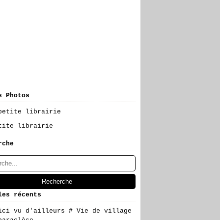
s Photos
tite librairie
rche
les récents
ici vu d'ailleurs # Vie de village