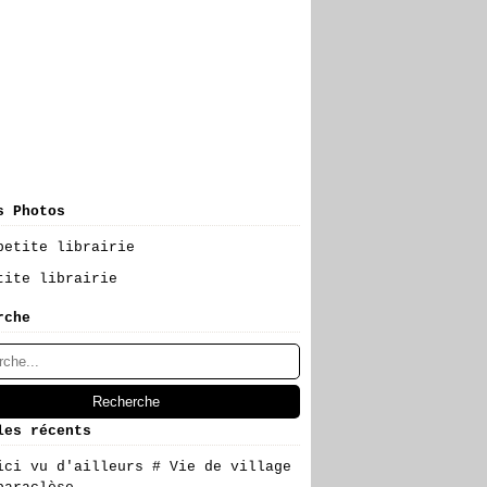
s Photos
tite librairie
rche
les récents
ici vu d'ailleurs # Vie de village