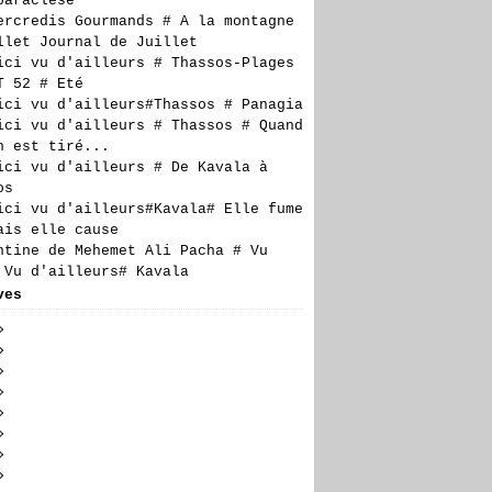
paraclèse
ercredis Gourmands # A la montagne
llet Journal de Juillet
ici vu d'ailleurs # Thassos-Plages
T 52 # Eté
ici vu d'ailleurs#Thassos # Panagia
ici vu d'ailleurs # Thassos # Quand
n est tiré...
ici vu d'ailleurs # De Kavala à
os
ici vu d'ailleurs#Kavala# Elle fume
ais elle cause
ntine de Mehemet Ali Pacha # Vu
 Vu d'ailleurs# Kavala
ves
t
(5)
llet
embre
(23)
(24)
n
embre
embre
(19)
(27)
(17)
obre
embre
embre
(28)
(20)
(27)
(14)
il
tembre
obre
embre
embre
(23)
(29)
(21)
(6)
(18)
s
t
tembre
obre
embre
embre
(24)
(30)
(23)
(17)
(16)
(10)
rier
llet
t
tembre
obre
embre
embre
(26)
(24)
(27)
(20)
(23)
(21)
(7)