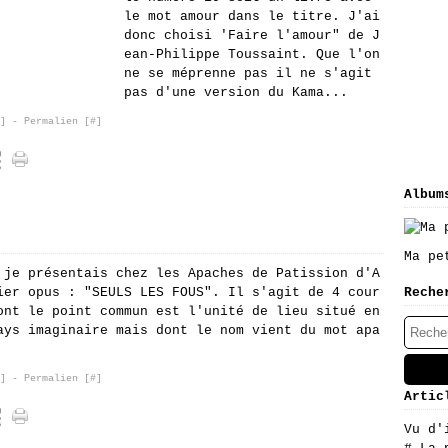
le mot amour dans le titre. J'ai
donc choisi 'Faire l'amour" de J
ean-Philippe Toussaint. Que l'on
ne se méprenne pas il ne s'agit
pas d'une version du Kama...
]
- Permalien [
#
]
Album
Ma pe
 je présentais chez les Apaches de Patission d'A
ier opus : "SEULS LES FOUS". Il s'agit de 4 cour
Reche
ont le point commun est l'unité de lieu situé en
ays imaginaire mais dont le nom vient du mot apa
]
- Permalien [
#
]
Artic
Vu d'