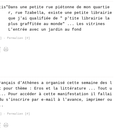
Dans une petite rue piétonne de mon quartie
r, rue Tzabella, existe une petite librairie
que j'ai qualifiée de " p'tite librairie la
plus graffitée au monde" ... Les vitrines
L'entrée avec un jardin au fond
]
- Permalien [
#
]
rançais d'Athènes a organisé cette semaine des l
t pour thème : Eros et la littérature ... Tout u
... Pour accéder à cette manifestation il fallai
du s'inscrire par e-mail à l'avance, imprimer ou
..
]
- Permalien [
#
]