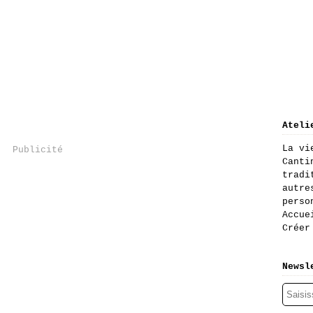
Ateli
La vi
Publicité
Canti
tradi
autre
perso
Accue
Créer
Newsl