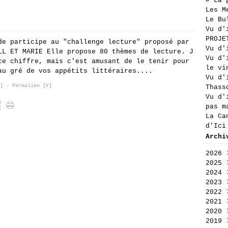
# La 
Les M
Le Bu
Vu d'
PROJE
de participe au "challenge lecture" proposé par
Vu d'
LL ET MARIE Elle propose 80 thèmes de lecture. J
Vu d'
ce chiffre, mais c'est amusant de le tenir pour
le vi
au gré de vos appétits littéraires....
Vu d'
]
- Permalien [
#
]
Thass
Vu d'
pas m
La Ca
d'Ici
Archi
2026
2025
Aoû
2024
Jui
Déc
2023
Jui
Nov
Déc
2022
Mai
Oct
Nov
Déc
2021
Avr
Sep
Oct
Nov
Déc
2020
Mar
Aoû
Sep
Oct
Nov
Déc
2019
Fév
Jui
Aoû
Sep
Oct
Nov
Déc