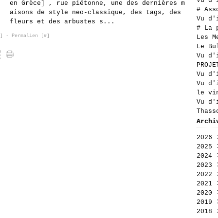
Vu d'
en Grèce] , rue piétonne, une des dernières m
# Ass
aisons de style neo-classique, des tags, des
Vu d'
fleurs et des arbustes s...
# La 
]
- Permalien [
#
]
Les M
Le Bu
Vu d'
PROJE
Vu d'
Vu d'
le vi
Vu d'
Thass
Archi
2026
2025
Aoû
2024
Jui
Déc
2023
Jui
Nov
Déc
2022
Mai
Oct
Nov
Déc
2021
Avr
Sep
Oct
Nov
Déc
2020
Mar
Aoû
Sep
Oct
Nov
Déc
2019
Fév
Jui
Aoû
Sep
Oct
Nov
Déc
2018
Jan
Jui
Jui
Aoû
Sep
Oct
Nov
Déc