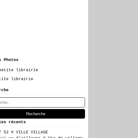
s Photos
tite librairie
rche
les récents
T 52 # VILLE VILLAGE