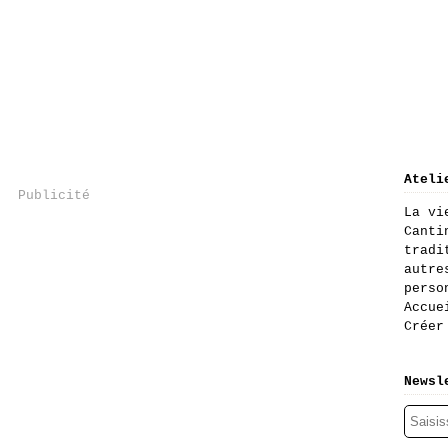
Ateli
Publicité
La vi
Canti
tradi
autre
perso
Accue
Créer
Newsl