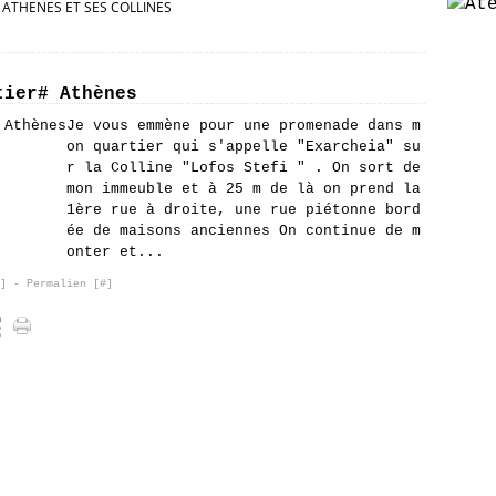
ATHENES ET SES COLLINES
tier# Athènes
Je vous emmène pour une promenade dans m
on quartier qui s'appelle "Exarcheia" su
r la Colline "Lofos Stefi " . On sort de
mon immeuble et à 25 m de là on prend la
1ère rue à droite, une rue piétonne bord
ée de maisons anciennes On continue de m
onter et...
]
- Permalien [
#
]