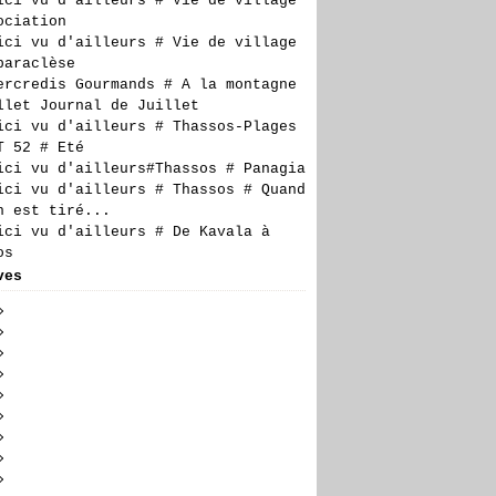
ici vu d'ailleurs # Vie de village
ociation
ici vu d'ailleurs # Vie de village
paraclèse
ercredis Gourmands # A la montagne
llet Journal de Juillet
ici vu d'ailleurs # Thassos-Plages
T 52 # Eté
ici vu d'ailleurs#Thassos # Panagia
ici vu d'ailleurs # Thassos # Quand
n est tiré...
ici vu d'ailleurs # De Kavala à
os
ves
t
(7)
llet
embre
(23)
(24)
n
embre
embre
(19)
(27)
(17)
obre
embre
embre
(28)
(20)
(27)
(14)
il
tembre
obre
embre
embre
(23)
(29)
(21)
(6)
(18)
s
t
tembre
obre
embre
embre
(24)
(30)
(23)
(17)
(16)
(10)
rier
llet
t
tembre
obre
embre
embre
(26)
(24)
(27)
(20)
(23)
(21)
(7)
vier
n
llet
t
tembre
obre
embre
embre
(19)
(3)
(21)
(12)
(25)
(21)
(18)
(13)