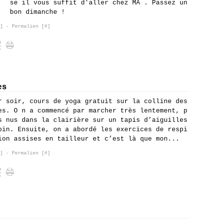
se il vous suffit d'aller chez MA . Passez un
bon dimanche !
]
- Permalien [
#
]
es
r soir, cours de yoga gratuit sur la colline des
es. O n a commencé par marcher très lentement, p
s nus dans la clairière sur un tapis d’aiguilles
pin. Ensuite, on a abordé les exercices de respi
ion assises en tailleur et c’est là que mon...
]
- Permalien [
#
]