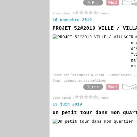
Vous aimez ?
0 vote
16 novembre 2019
PROJET 52#2019 VILLE / VILL
Ru
n 
d'
"v
pa
on
Posté par lizathenes à 09:50 -
Commentaires [
…
Tags:
athenes et ses collines
Vous aimez ?
0 vote
13 juin 2019
Un petit tour dans mon quar