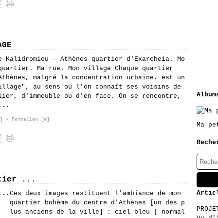
AGE
e Kalidromiou - Athènes quartier d'Exarcheia. Mo
quartier. Ma rue. Mon village Chaque quartier
Athènes, malgré la concentration urbaine, est un
illage", au sens où l'on connaît ses voisins de
Album
lier, d'immeuble ou d'en face. On se rencontre,
...
]
- Permalien [
#
]
Ma pe
Reche
tier ...
Artic
Ces deux images restituent l'ambiance de mon
quartier bohème du centre d'Athènes [un des p
PROJE
lus anciens de la ville] : ciel bleu [ normal