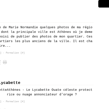
e de Marie Normandie quelques photos de ma régio
 dont la principale ville est Athènes où je deme
hoisi de publier des photos de mon quartier. Ces
artiers les plus anciens de la ville. Il est cha
ire...
]
- Permalien [
#
]
Lycabette
Athènes - Le Lycabette Ouate céleste protect
rice ou nuage annonciateur d'orage ?
]
- Permalien [
#
]