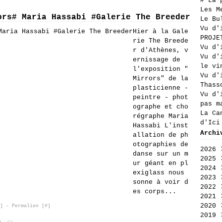
# La 
Les M
ors# Maria Hassabi #Galerie The Breeder
Le Bu
Vu d'
Hier à la Gale
PROJE
rie The Breede
Vu d'
r d'Athènes, v
Vu d'
ernissage de
le vi
l'exposition "
Vu d'
Mirrors" de la
Thass
plasticienne -
Vu d'
peintre - phot
pas m
ographe et cho
La Ca
régraphe Maria
d'Ici
Hassabi L'inst
Archi
allation de ph
otographies de
2026
danse sur un m
2025
Aoû
ur géant en pl
2024
Jui
Déc
exiglass nous
2023
Jui
Nov
Déc
sonne à voir d
2022
Mai
Oct
Nov
Déc
es corps...
2021
Avr
Sep
Oct
Nov
Déc
2020
Mar
Aoû
Sep
Oct
Nov
Déc
]
- Permalien [
#
]
2019
Fév
Jui
Aoû
Sep
Oct
Nov
Déc