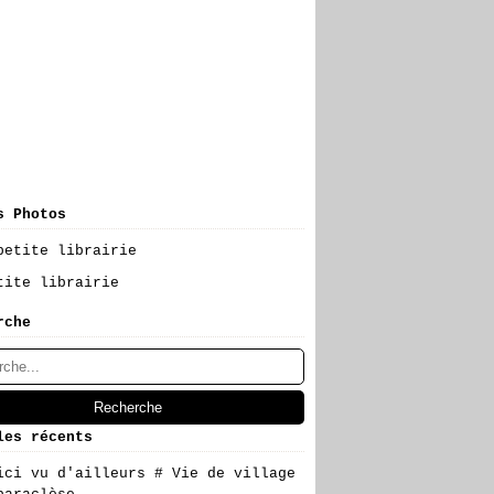
s Photos
tite librairie
rche
les récents
ici vu d'ailleurs # Vie de village