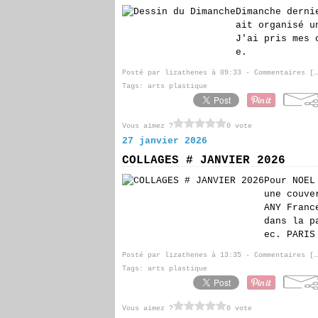
Dimanche derni
ait organisé u
J'ai pris mes 
e.
Posté par lizathenes à 09:33 -
Commentaires [
…
Tags:
arts plastique
Vous aimez ?
0 vote
27 janvier 2026
COLLAGES # JANVIER 2026
Pour NOEL
une couve
ANY Franc
dans la p
ec. PARIS
Posté par lizathenes à 13:35 -
Commentaires [
…
Tags:
arts plastique
Vous aimez ?
0 vote