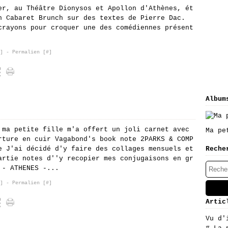
er, au Théâtre Dionysos et Apollon d'Athènes, ét
n Cabaret Brunch sur des textes de Pierre Dac.
crayons pour croquer une des comédiennes présent
]
- Permalien [
#
]
Album
 ma petite fille m'a offert un joli carnet avec
Ma pe
rture en cuir Vagabond's book note 2PARKS & COMP
e J'ai décidé d'y faire des collages mensuels et
Reche
artie notes d''y recopier mes conjugaisons en gr
 - ATHENES -...
]
- Permalien [
#
]
Artic
Vu d'