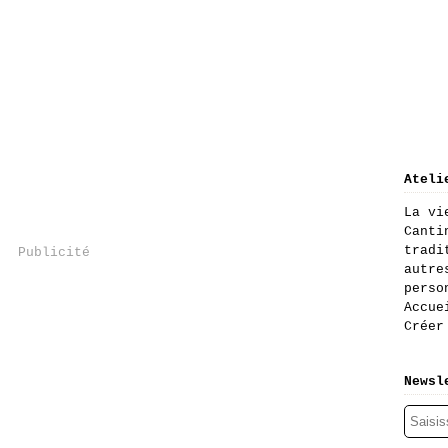
Ateli
La vi
Canti
tradi
Publicité
autre
perso
Accue
Créer
Newsl