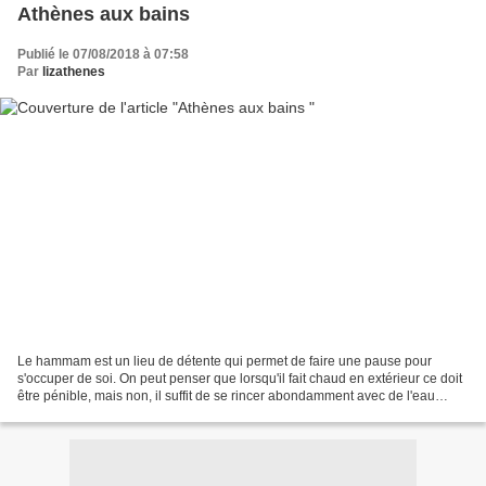
Athènes aux bains
Publié le 07/08/2018 à 07:58
Par
lizathenes
Le hammam est un lieu de détente qui permet de faire une pause pour
s'occuper de soi. On peut penser que lorsqu'il fait chaud en extérieur ce doit
être pénible, mais non, il suffit de se rincer abondamment avec de l'eau
glacée au fur et à mesure que l'on...