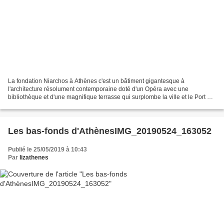
La fondation Niarchos à Athènes c'est un bâtiment gigantesque à
l'architecture résolument contemporaine doté d'un Opéra avec une
bibliothèque et d'une magnifique terrasse qui surplombe la ville et le Port du
Pirée. C'est aussi plusieurs hectares de parc...
Les bas-fonds d'AthènesIMG_20190524_163052
Publié le 25/05/2019 à 10:43
Par
lizathenes