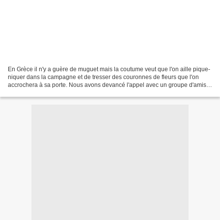
En Grèce il n'y a guère de muguet mais la coutume veut que l'on aille pique-
niquer dans la campagne et de tresser des couronnes de fleurs que l'on
accrochera à sa porte. Nous avons devancé l'appel avec un groupe d'amis
et sommes allés à 40 kms d'Athènes...