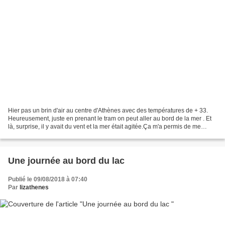
Hier pas un brin d'air au centre d'Athènes avec des températures de + 33.
Heureusement, juste en prenant le tram on peut aller au bord de la mer . Et
là, surprise, il y avait du vent et la mer était agitée.Ça m'a permis de me
rafraîchir sous l'oeil vigilant...
Une journée au bord du lac
Publié le 09/08/2018 à 07:40
Par
lizathenes