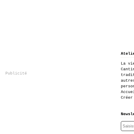
Ateli
La vi
Canti
Publicité
tradi
autre
perso
Accue
Créer
Newsl