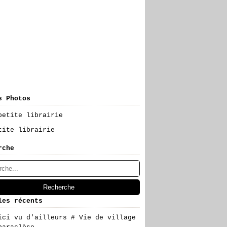
s Photos
tite librairie
rche
les récents
ici vu d'ailleurs # Vie de village