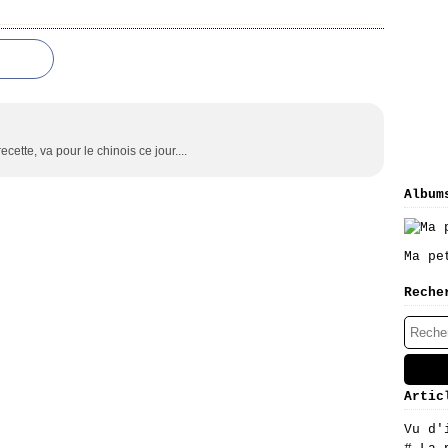
ecette, va pour le chinois ce jour....
Album
Ma pe
Reche
Artic
Vu d'