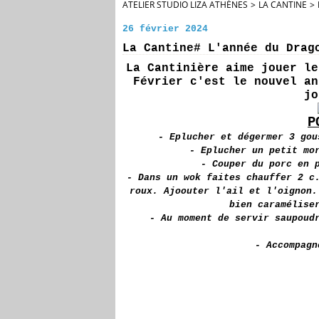
ATELIER STUDIO LIZA ATHÈNES
>
LA CANTINE
>
26 février 2024
La Cantine# L'année du Drag
La Cantinière aime jouer le
Février c'est le nouvel an
jo
P
- Eplucher et dégermer 3 go
- Eplucher un petit mo
- Couper du porc en 
- Dans un wok faites chauffer 2 c
roux. Ajoouter l'ail et l'oignon.
bien caramélise
- Au moment de servir saupoud
- Accompag