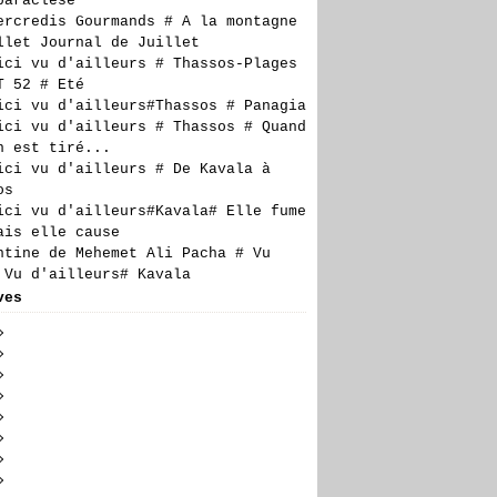
paraclèse
ercredis Gourmands # A la montagne
llet Journal de Juillet
ici vu d'ailleurs # Thassos-Plages
T 52 # Eté
ici vu d'ailleurs#Thassos # Panagia
ici vu d'ailleurs # Thassos # Quand
n est tiré...
ici vu d'ailleurs # De Kavala à
os
ici vu d'ailleurs#Kavala# Elle fume
ais elle cause
ntine de Mehemet Ali Pacha # Vu
 Vu d'ailleurs# Kavala
ves
t
(5)
llet
embre
(23)
(24)
n
embre
embre
(19)
(27)
(17)
obre
embre
embre
(28)
(20)
(27)
(14)
il
tembre
obre
embre
embre
(23)
(29)
(21)
(6)
(18)
s
t
tembre
obre
embre
embre
(24)
(30)
(23)
(17)
(16)
(10)
rier
llet
t
tembre
obre
embre
embre
(26)
(24)
(27)
(20)
(23)
(21)
(7)