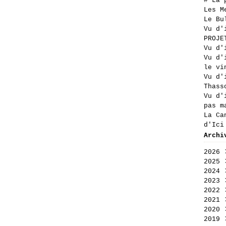
# La 
Les M
Le Bu
Vu d'
PROJE
Vu d'
Vu d'
le vi
Vu d'
Thass
Vu d'
pas m
La Ca
d'Ici
Archi
2026
2025
Aoû
2024
Jui
Déc
2023
Jui
Nov
Déc
2022
Mai
Oct
Nov
Déc
2021
Avr
Sep
Oct
Nov
Déc
2020
Mar
Aoû
Sep
Oct
Nov
Déc
2019
Fév
Jui
Aoû
Sep
Oct
Nov
Déc