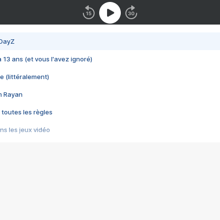
 DayZ
 a 13 ans (et vous l'avez ignoré)
e (littéralement)
im Rayan
 toutes les règles
s les jeux vidéo
us choquant de Rockstar ? - Le scandale BULLY
e plus moche de Steam
du RÊVE tourne au CAUCHEMAR
pendant 8 heures
it… à tort