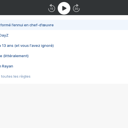
nsformé l’ennui en chef-d’œuvre
 DayZ
 a 13 ans (et vous l'avez ignoré)
e (littéralement)
im Rayan
 toutes les règles
s les jeux vidéo
us choquant de Rockstar ? - Le scandale BULLY
e plus moche de Steam
du RÊVE tourne au CAUCHEMAR
pendant 8 heures