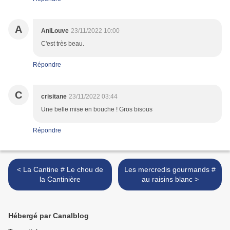
A
AniLouve
23/11/2022 10:00
C'est très beau.
Répondre
C
crisitane
23/11/2022 03:44
Une belle mise en bouche ! Gros bisous
Répondre
< La Cantine # Le chou de
Les mercredis gourmands #
la Cantinière
au raisins blanc >
Hébergé par Canalblog