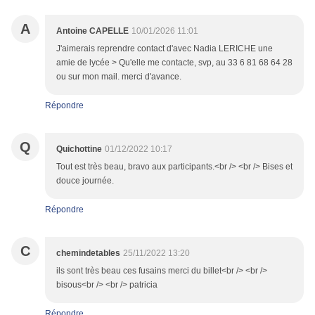
A
Antoine CAPELLE
10/01/2026 11:01
J'aimerais reprendre contact d'avec Nadia LERICHE une
amie de lycée > Qu'elle me contacte, svp, au 33 6 81 68 64 28
ou sur mon mail. merci d'avance.
Répondre
Q
Quichottine
01/12/2022 10:17
Tout est très beau, bravo aux participants.<br /> <br /> Bises et
douce journée.
Répondre
C
chemindetables
25/11/2022 13:20
ils sont très beau ces fusains merci du billet<br /> <br />
bisous<br /> <br /> patricia
Répondre