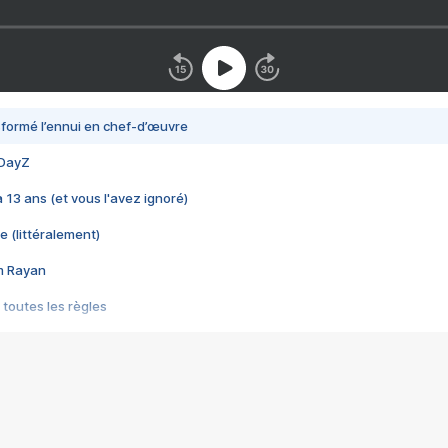
nsformé l’ennui en chef-d’œuvre
 DayZ
 a 13 ans (et vous l'avez ignoré)
e (littéralement)
im Rayan
 toutes les règles
s les jeux vidéo
us choquant de Rockstar ? - Le scandale BULLY
e plus moche de Steam