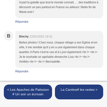
A part la galette que tout le monde connait, … des traditions à
découvrir un peu partout en France ou ailleurs ! Belle fin de
Week-end !
Répondre
B
Binchy
22/01/2022 19:31
Belles photos ! Chez nous, chaque village a son Eglise et en
ville, il me semble qu'il y en a une également dans chaque
quartier. A Paris c'est le cas et à Lyon également.<br /> <br />
Je te souhaite un agréable dimanche Liza.<br /> <br />
Amitiés.<br /> <br /> Bernadette.
Répondre
< Les Apaches de Patission
La Cantine# les restes >
# Un soir un écrivain