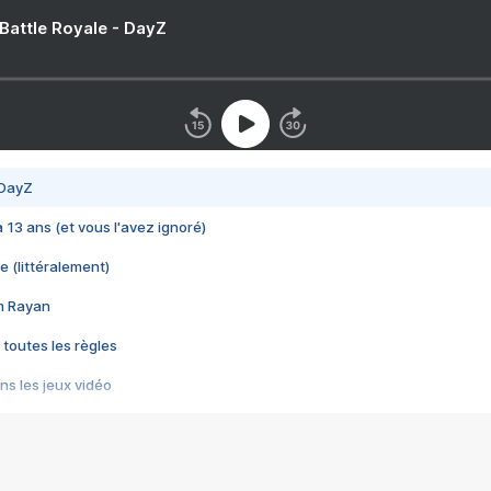
 Battle Royale - DayZ
 DayZ
 a 13 ans (et vous l'avez ignoré)
e (littéralement)
im Rayan
 toutes les règles
s les jeux vidéo
us choquant de Rockstar ? - Le scandale BULLY
e plus moche de Steam