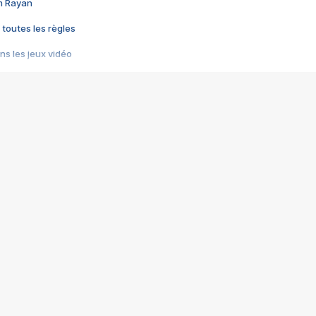
im Rayan
 toutes les règles
s les jeux vidéo
us choquant de Rockstar ? - Le scandale BULLY
e plus moche de Steam
du RÊVE tourne au CAUCHEMAR
pendant 8 heures
it… à tort
umiliés par un jeu vidéo
ire - Final Fantasy 8
ti un empire - Age of Empires
story DOFUS
tard, il crée l'un des pires jeux de tous les temps, MindsEye.