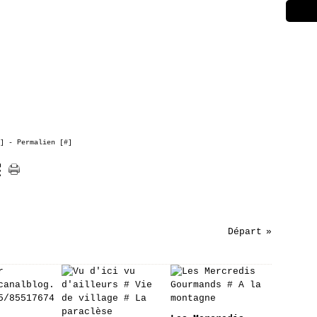
]
- Permalien [
#
]
Départ