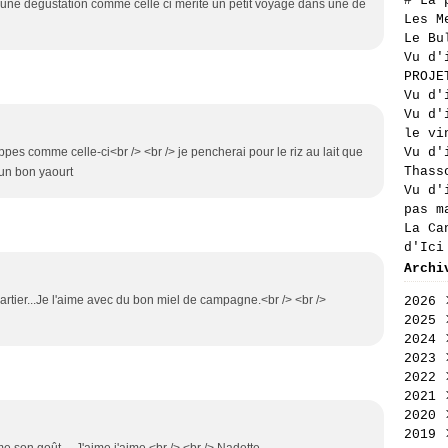
# La 
u'une dégustation comme celle ci mérite un petit voyage dans une de
Les M
Le Bu
Vu d'
PROJE
Vu d'
Vu d'
le vi
es comme celle-ci<br /> <br /> je pencherai pour le riz au lait que
Vu d'
Thass
 un bon yaourt
Vu d'
pas m
La Ca
d'Ici
Archi
rtier...Je l'aime avec du bon miel de campagne.<br /> <br />
2026
2025
Aoû
2024
Jui
Déc
2023
Jui
Nov
Déc
2022
Mai
Oct
Nov
Déc
2021
Avr
Sep
Oct
Nov
Déc
2020
Mar
Aoû
Sep
Oct
Nov
Déc
2019
Fév
Jui
Aoû
Sep
Oct
Nov
Déc