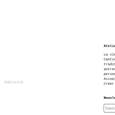
Ateli
La vi
Canti
tradi
autre
perso
Accue
Publicité
Créer
Newsl