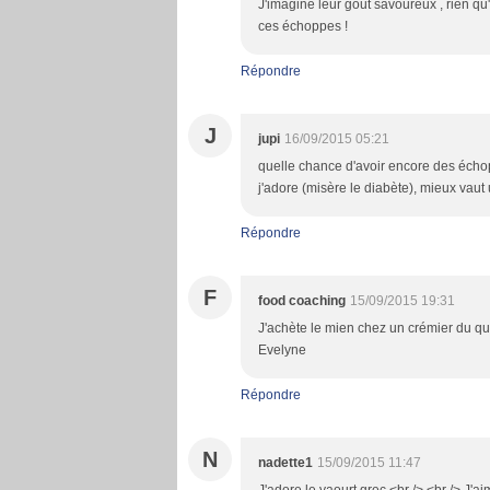
J'imagine leur gout savoureux , rien q
ces échoppes !
Répondre
J
jupi
16/09/2015 05:21
quelle chance d'avoir encore des échopp
j'adore (misère le diabète), mieux vaut
Répondre
F
food coaching
15/09/2015 19:31
J'achète le mien chez un crémier du qua
Evelyne
Répondre
N
nadette1
15/09/2015 11:47