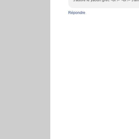
J'adore le yaourt grec <br /> <br /> J'ai
Répondre