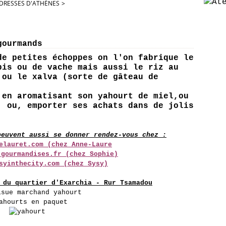
DRESSES D'ATHÈNES
>
gourmands
de petites échoppes on l'on fabrique le
bis ou de vache mais aussi le riz au
 ou le xalva (sorte de gâteau de
 en aromatisant son yahourt de miel,ou
, ou, emporter ses achats dans de jolis
peuvent aussi se donner rendez-vous chez :
elauret.com (chez Anne-Laure
-gourmandises.fr (chez Sophie)
syinthecity.com (chez Sysy)
 du quartier d'Exarchia - Rur Tsamadou