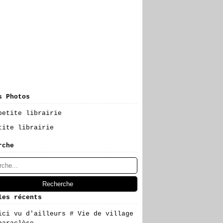
s Photos
tite librairie
rche
les récents
ici vu d'ailleurs # Vie de village