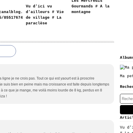
Les Mercredis
Vu d'ici vu
Gourmands # A la
canalblog.
d'ailleurs # Vie
montagne
5/85517674
de village # La
paraclèse
Album
Ma pe
ligne je ne crois pas. Tout ce qui est yaourt est à proscrire
je suis bien en peine mais ma croissance est faite depuis longtemps
Reche
ion à ce que je mange, me voilà moins lourde de 8 kg, perdus en 8
iza !
Artic
Vu d'