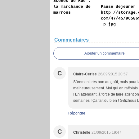
Scènes de Rue :
la marchande de
Pause déjeuner
marrons
http://storage.
com/47/45/96586
_p.jpg
Commentaires
Ajouter un commentaire
C
Claire-Cerise
26/09/2015 20:57
Sûrement très bon au goût, mais pour la 
malheureusement. Moi qui en raffolais 
! En attendant, à force de faire attent
semaines ! Ça fait du bien ! GBizhous L
Répondre
C
Christelle
21/09/2015 19:47