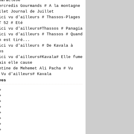
paraclèse
ercredis Gourmands # A la montagne
llet Journal de Juillet
ici vu d'ailleurs # Thassos-Plages
T 52 # Eté
ici vu d'ailleurs#Thassos # Panagia
ici vu d'ailleurs # Thassos # Quand
n est tiré...
ici vu d'ailleurs # De Kavala à
os
ici vu d'ailleurs#Kavala# Elle fume
ais elle cause
ntine de Mehemet Ali Pacha # Vu
 Vu d'ailleurs# Kavala
ves
t
(5)
llet
embre
(23)
(24)
n
embre
embre
(19)
(27)
(17)
obre
embre
embre
(28)
(20)
(27)
(14)
il
tembre
obre
embre
embre
(23)
(29)
(21)
(6)
(18)
s
t
tembre
obre
embre
embre
(24)
(30)
(23)
(17)
(16)
(10)
rier
llet
t
tembre
obre
embre
embre
(26)
(24)
(27)
(20)
(23)
(21)
(7)