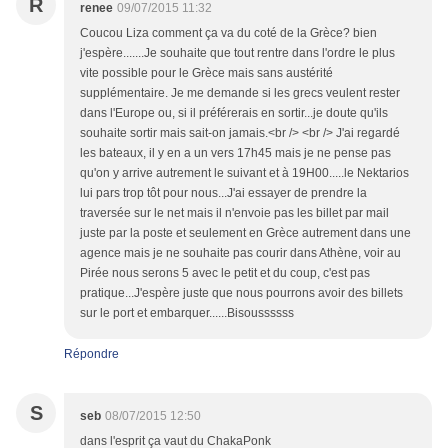
R
renee
09/07/2015 11:32
Coucou Liza comment ça va du coté de la Grèce? bien
j'espère.......Je souhaite que tout rentre dans l'ordre le plus
vite possible pour le Grèce mais sans austérité
supplémentaire. Je me demande si les grecs veulent rester
dans l'Europe ou, si il préférerais en sortir...je doute qu'ils
souhaite sortir mais sait-on jamais.<br /> <br /> J'ai regardé
les bateaux, il y en a un vers 17h45 mais je ne pense pas
qu'on y arrive autrement le suivant et à 19H00.....le Nektarios
lui pars trop tôt pour nous...J'ai essayer de prendre la
traversée sur le net mais il n'envoie pas les billet par mail
juste par la poste et seulement en Grèce autrement dans une
agence mais je ne souhaite pas courir dans Athène, voir au
Pirée nous serons 5 avec le petit et du coup, c'est pas
pratique...J'espère juste que nous pourrons avoir des billets
sur le port et embarquer......Bisoussssss
Répondre
S
seb
08/07/2015 12:50
dans l'esprit ça vaut du ChakaPonk