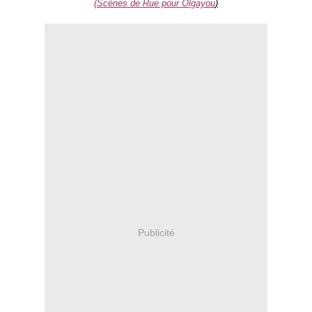
(Scènes de Rue
pour Olgayou
)
Publicité