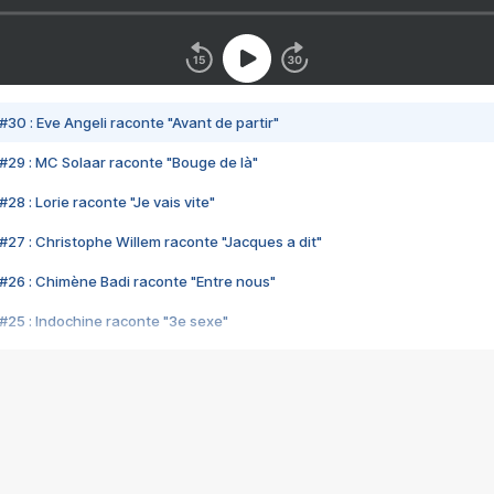
#30 : Eve Angeli raconte "Avant de partir"
#29 : MC Solaar raconte "Bouge de là"
28 : Lorie raconte "Je vais vite"
#27 : Christophe Willem raconte "Jacques a dit"
#26 : Chimène Badi raconte "Entre nous"
#25 : Indochine raconte "3e sexe"
#24 : Zaho raconte "C'est chelou"
#23 : Patrick Bruel raconte "Au café des délices"
#22 : Kyo raconte "Le chemin"
#21 : Nolwenn Leroy raconte "Cassé"