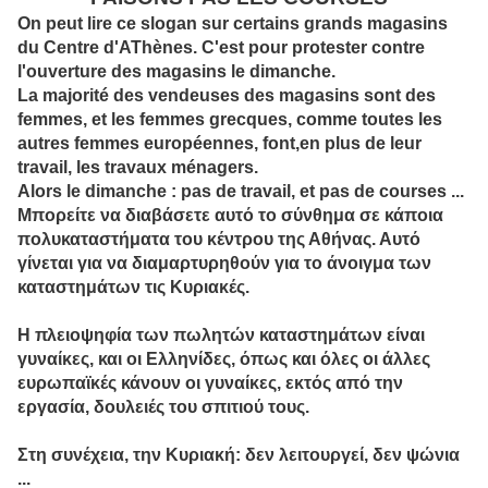
On peut lire ce slogan sur certains grands magasins
du Centre d'AThènes. C'est pour protester contre
l'ouverture des magasins le dimanche.
La majorité des vendeuses des magasins sont des
femmes, et les femmes grecques, comme toutes les
autres femmes européennes, font,en plus de leur
travail, les travaux ménagers.
Alors le dimanche : pas de travail, et pas de courses ...
Μπορείτε να διαβάσετε
αυτό το σύνθημα
σε κάποια
πολυκαταστήματα
του κέντρου της Αθήνας
.
Αυτό
γίνεται για να
διαμαρτυρηθούν για
το άνοιγμα των
καταστημάτων
τις Κυριακές
.
Η
πλειοψηφία των πωλητών
καταστημάτων
είναι
γυναίκες
,
και
οι Ελληνίδες
,
όπως και
όλες οι άλλες
ευρωπαϊκές
κάνουν οι γυναίκες
,
εκτός από την
εργασία
, δουλειές του σπιτιού
τους
.
Στη συνέχεια,
την Κυριακή
:
δεν λειτουργεί
,
δεν
ψώνια
...