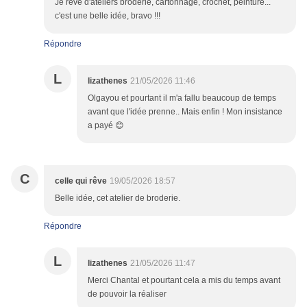
Je rêve d'ateliers broderie, cartonnage, crochet, peinture...
c'est une belle idée, bravo !!!
Répondre
L
lizathenes
21/05/2026 11:46
Olgayou et pourtant il m'a fallu beaucoup de temps
avant que l'idée prenne.. Mais enfin ! Mon insistance
a payé 😊
C
celle qui rêve
19/05/2026 18:57
Belle idée, cet atelier de broderie.
Répondre
L
lizathenes
21/05/2026 11:47
Merci Chantal et pourtant cela a mis du temps avant
de pouvoir la réaliser