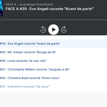
FACE A - un podcast Purecharts
FACE A #30 : Eve Angeli raconte "Avant de partir"
#30 : Eve Angeli raconte "Avant de partir"
#29 : MC Solaar raconte "Bouge de là"
28 : Lorie raconte "Je vais vite"
#27 : Christophe Willem raconte "Jacques a dit"
#26 : Chimène Badi raconte "Entre nous"
#25 : Indochine raconte "3e sexe"
#24 : Zaho raconte "C'est chelou"
#23 : Patrick Bruel raconte "Au café des délices"