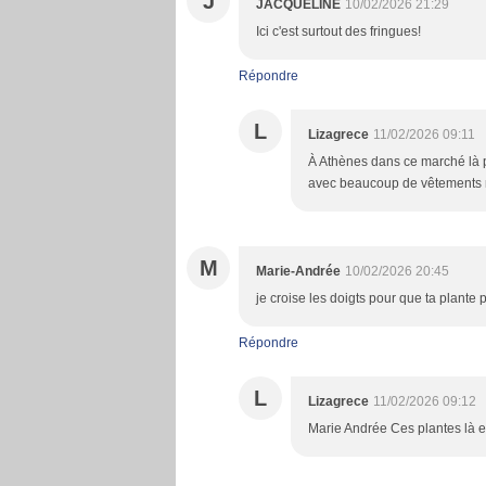
J
JACQUELINE
10/02/2026 21:29
Ici c'est surtout des fringues!
Répondre
L
Lizagrece
11/02/2026 09:11
À Athènes dans ce marché là pa
avec beaucoup de vêtements 
M
Marie-Andrée
10/02/2026 20:45
je croise les doigts pour que ta plante 
Répondre
L
Lizagrece
11/02/2026 09:12
Marie Andrée Ces plantes là e