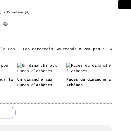
]
- Permalien [
#
]
La Cantine # Les "Chouchoux " de la Cantinière
Les Mercredis Gourmands # Pom pom pom pom
our la
Un dimanche aux
Puces du dimanche à
Puces d'Athènes
Athènes