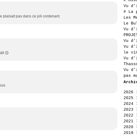
# Ass
Vu d'
# La 
 se plaisait pas dans ce joli contenant.
Les M
Le Bu
Vu d'
PROJE
Vu d'
Vu d'
le vi
dit 😊
Vu d'
Thass
Vu d'
pas m
Archi
sous
2026
2025
Aoû
2024
Jui
Déc
2023
Jui
Nov
Déc
2022
Mai
Oct
Nov
Déc
2021
Avr
Sep
Oct
Nov
Déc
2020
Mar
Aoû
Sep
Oct
Nov
Déc
2019
Fév
Jui
Aoû
Sep
Oct
Nov
Déc