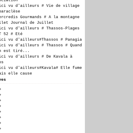
ociation
ici vu d'ailleurs # Vie de village
paraclèse
ercredis Gourmands # A la montagne
llet Journal de Juillet
ici vu d'ailleurs # Thassos-Plages
T 52 # Eté
ici vu d'ailleurs#Thassos # Panagia
ici vu d'ailleurs # Thassos # Quand
n est tiré...
ici vu d'ailleurs # De Kavala à
os
ici vu d'ailleurs#Kavala# Elle fume
ais elle cause
ves
t
(6)
llet
embre
(23)
(24)
n
embre
embre
(19)
(27)
(17)
obre
embre
embre
(28)
(20)
(27)
(14)
il
tembre
obre
embre
embre
(23)
(29)
(21)
(6)
(18)
s
t
tembre
obre
embre
embre
(24)
(30)
(23)
(17)
(16)
(10)
rier
llet
t
tembre
obre
embre
embre
(26)
(24)
(27)
(20)
(23)
(21)
(7)