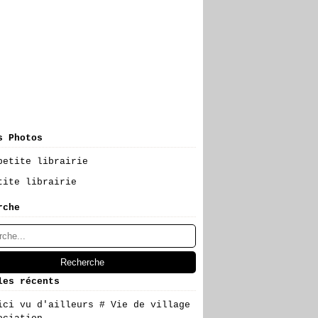
s Photos
tite librairie
rche
les récents
ici vu d'ailleurs # Vie de village