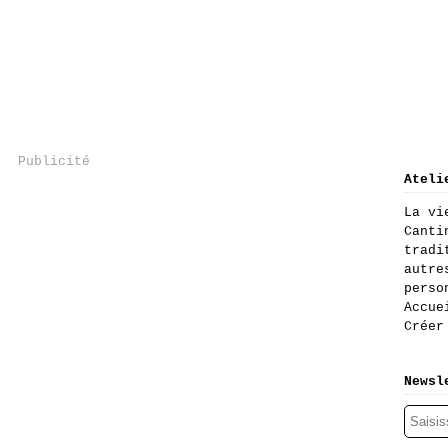
Publicité
Ateli
La vi
Canti
tradi
autre
perso
Accue
Créer
Newsl