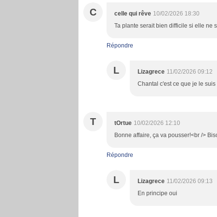
C
celle qui rêve
10/02/2026 18:30
Ta plante serait bien difficile si elle ne
Répondre
L
Lizagrece
11/02/2026 09:12
Chantal c'est ce que je le suis 
T
tOrtue
10/02/2026 12:10
Bonne affaire, ça va pousser!<br /> Bi
Répondre
L
Lizagrece
11/02/2026 09:13
En principe oui