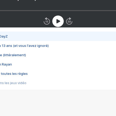
 DayZ
 a 13 ans (et vous l'avez ignoré)
e (littéralement)
im Rayan
 toutes les règles
s les jeux vidéo
us choquant de Rockstar ? - Le scandale BULLY
e plus moche de Steam
du RÊVE tourne au CAUCHEMAR