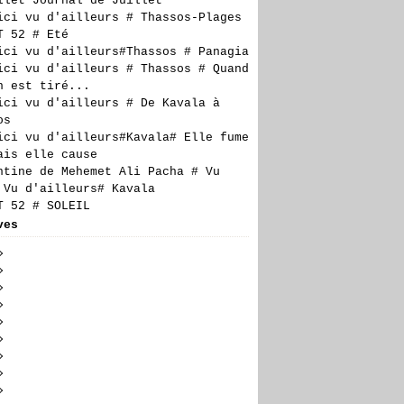
llet Journal de Juillet
ici vu d'ailleurs # Thassos-Plages
T 52 # Eté
ici vu d'ailleurs#Thassos # Panagia
ici vu d'ailleurs # Thassos # Quand
n est tiré...
ici vu d'ailleurs # De Kavala à
os
ici vu d'ailleurs#Kavala# Elle fume
ais elle cause
ntine de Mehemet Ali Pacha # Vu
 Vu d'ailleurs# Kavala
T 52 # SOLEIL
ves
t
(4)
llet
embre
(23)
(24)
n
embre
embre
(19)
(27)
(17)
obre
embre
embre
(28)
(20)
(27)
(14)
il
tembre
obre
embre
embre
(23)
(29)
(21)
(6)
(18)
s
t
tembre
obre
embre
embre
(24)
(30)
(23)
(17)
(16)
(10)
rier
llet
t
tembre
obre
embre
embre
(26)
(24)
(27)
(20)
(23)
(21)
(7)
vier
n
llet
t
tembre
obre
embre
embre
(19)
(3)
(21)
(12)
(25)
(21)
(18)
(13)