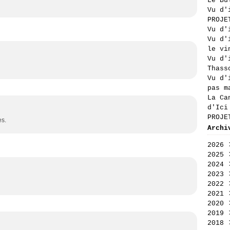
Le Bu
Vu d'
PROJE
Vu d'
Vu d'
le vi
Vu d'
Thass
Vu d'
pas m
La Ca
d'Ici
PROJE
es.
Archi
2026
2025
Aoû
2024
Jui
Déc
2023
Jui
Nov
Déc
2022
Mai
Oct
Nov
Déc
2021
Avr
Sep
Oct
Nov
Déc
2020
Mar
Aoû
Sep
Oct
Nov
Déc
2019
Fév
Jui
Aoû
Sep
Oct
Nov
Déc
2018
Jan
Jui
Jui
Aoû
Sep
Oct
Nov
Déc