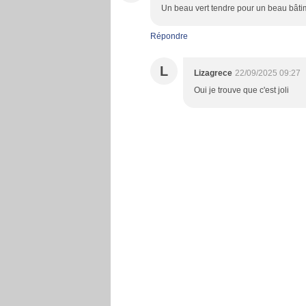
Un beau vert tendre pour un beau bâti
Répondre
L
Lizagrece
22/09/2025 09:27
Oui je trouve que c'est joli