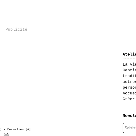
Publicité
Ateli
La vi
Canti
tradi
autre
perso
Accue
Créer
Newsl
]
- Permalien [
#
]