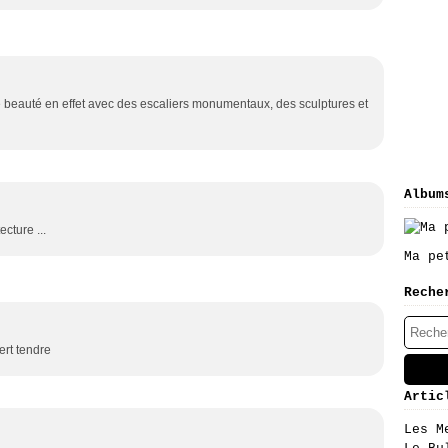
e beauté en effet avec des escaliers monumentaux, des sculptures et
Album
ecture ...
Ma pe
Reche
ert tendre
Artic
Les M