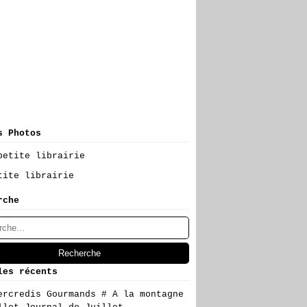
s Photos
tite librairie
rche
les récents
ercredis Gourmands # A la montagne