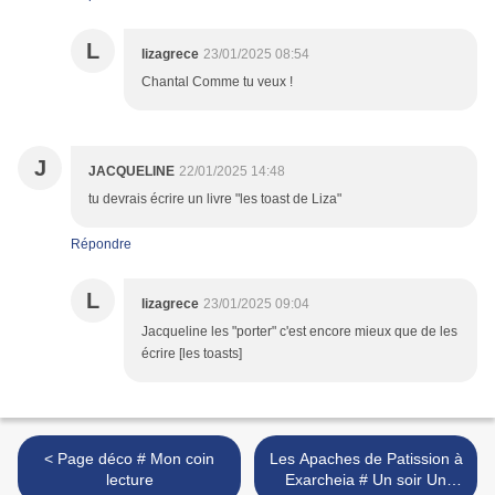
L
lizagrece
23/01/2025 08:54
Chantal Comme tu veux !
J
JACQUELINE
22/01/2025 14:48
tu devrais écrire un livre "les toast de Liza"
Répondre
L
lizagrece
23/01/2025 09:04
Jacqueline les "porter" c'est encore mieux que de les
écrire [les toasts]
< Page déco # Mon coin
Les Apaches de Patission à
lecture
Exarcheia # Un soir Un