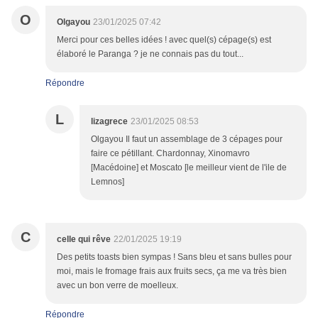
O
Olgayou
23/01/2025 07:42
Merci pour ces belles idées ! avec quel(s) cépage(s) est
élaboré le Paranga ? je ne connais pas du tout...
Répondre
L
lizagrece
23/01/2025 08:53
Olgayou Il faut un assemblage de 3 cépages pour
faire ce pétillant. Chardonnay, Xinomavro
[Macédoine] et Moscato [le meilleur vient de l'ile de
Lemnos]
C
celle qui rêve
22/01/2025 19:19
Des petits toasts bien sympas ! Sans bleu et sans bulles pour
moi, mais le fromage frais aux fruits secs, ça me va très bien
avec un bon verre de moelleux.
Répondre