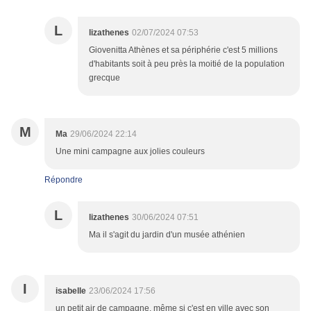
L
lizathenes
02/07/2024 07:53
Giovenitta Athènes et sa périphérie c'est 5 millions
d'habitants soit à peu près la moitié de la population
grecque
M
Ma
29/06/2024 22:14
Une mini campagne aux jolies couleurs
Répondre
L
lizathenes
30/06/2024 07:51
Ma il s'agit du jardin d'un musée athénien
I
isabelle
23/06/2024 17:56
un petit air de campagne, même si c'est en ville avec son