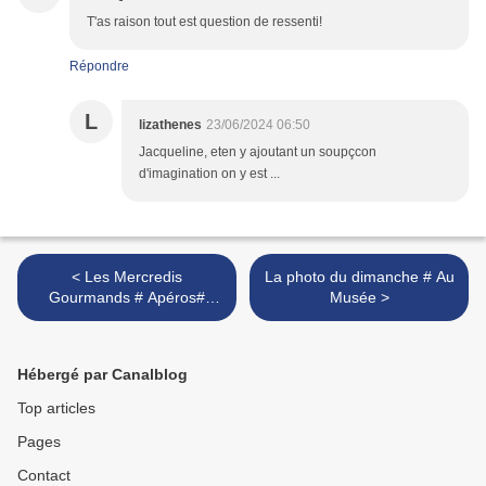
T'as raison tout est question de ressenti!
Répondre
L
lizathenes
23/06/2024 06:50
Jacqueline, eten y ajoutant un soupçcon
d'imagination on y est ...
< Les Mercredis
La photo du dimanche # Au
Gourmands # Apéros#
Musée >
Airfryer# Quiche aux
asperges
Hébergé par Canalblog
Top articles
Pages
Contact