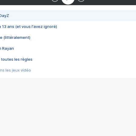
 DayZ
 a 13 ans (et vous l'avez ignoré)
e (littéralement)
im Rayan
 toutes les règles
s les jeux vidéo
us choquant de Rockstar ? - Le scandale BULLY
e plus moche de Steam
du RÊVE tourne au CAUCHEMAR
pendant 8 heures
it… à tort
umiliés par un jeu vidéo